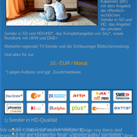
Kabelnetz (BK)
mit dem Angebot
der öffentlich-
rechtlichen
Sender in SD und
HD, das Angebot
der privaten
Sender in SD und HD/UHD*, das Komplettangebot von Sky*, sowie
Rundfunk mit UKW und DAB+.
Weiterhin regionale TV-Sender und die Schleusinger Bildschirmzeitung.
Und alles für nur:
10,- EUR / Monat
*) gegen Aufpreis und ggf. Zusatzhardware
Sender in HD-Qualität
1)
HD = High Definition (hohe Auflösung)
Wir nutzen Cookies auf unserer Website. Einige von ihnen sind
5 mal mehr Bildpunkte bei der Darstellung des Fernsehbildes
essenziell für den Betrieb der Seite, während andere uns helfen, diese