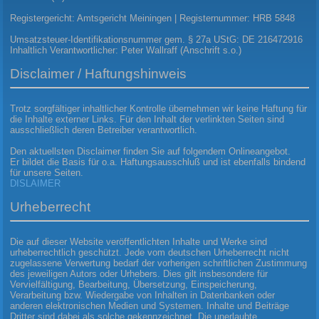
Registergericht: Amtsgericht Meiningen | Registernummer: HRB 5848
Umsatzsteuer-Identifikationsnummer gem. § 27a UStG: DE 216472916
Inhaltlich Verantwortlicher: Peter Wallraff (Anschrift s.o.)
Disclaimer / Haftungshinweis
Trotz sorgfältiger inhaltlicher Kontrolle übernehmen wir keine Haftung für
die Inhalte externer Links. Für den Inhalt der verlinkten Seiten sind
ausschließlich deren Betreiber verantwortlich.
Den aktuellsten Disclaimer finden Sie auf folgendem Onlineangebot.
Er bildet die Basis für o.a. Haftungsausschluß und ist ebenfalls bindend
für unsere Seiten.
DISLAIMER
Urheberrecht
Die auf dieser Website veröffentlichten Inhalte und Werke sind
urheberrechtlich geschützt. Jede vom deutschen Urheberrecht nicht
zugelassene Verwertung bedarf der vorherigen schriftlichen Zustimmung
des jeweiligen Autors oder Urhebers. Dies gilt insbesondere für
Vervielfältigung, Bearbeitung, Übersetzung, Einspeicherung,
Verarbeitung bzw. Wiedergabe von Inhalten in Datenbanken oder
anderen elektronischen Medien und Systemen. Inhalte und Beiträge
Dritter sind dabei als solche gekennzeichnet. Die unerlaubte